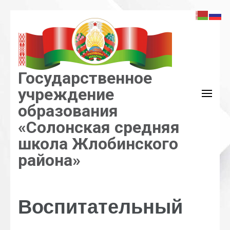
Перейти
к
содержимому
(нажмите
Enter)
Государственное
учреждение
образования
«Солонская средняя
школа Жлобинского
района»
Воспитательный