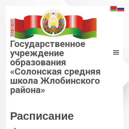
Перейти
к
содержимому
(нажмите
Enter)
Государственное
учреждение
образования
«Солонская средняя
школа Жлобинского
района»
Расписание