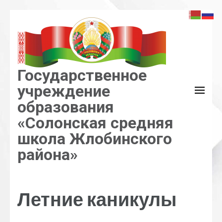
Перейти
к
содержимому
(нажмите
Enter)
Государственное
учреждение
образования
«Солонская средняя
школа Жлобинского
района»
Летние каникулы