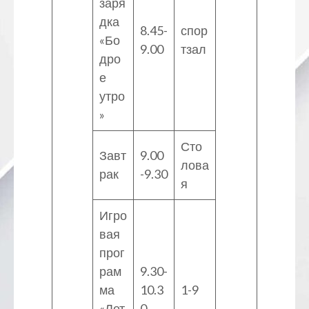
заря
дка
8.45-
спор
«Бо
9.00
тзал
дро
е
утро
»
Сто
Завт
9.00
лова
рак
-9.30
я
Игро
вая
прог
рам
9.30-
ма
10.3
1-9
«Лет
0