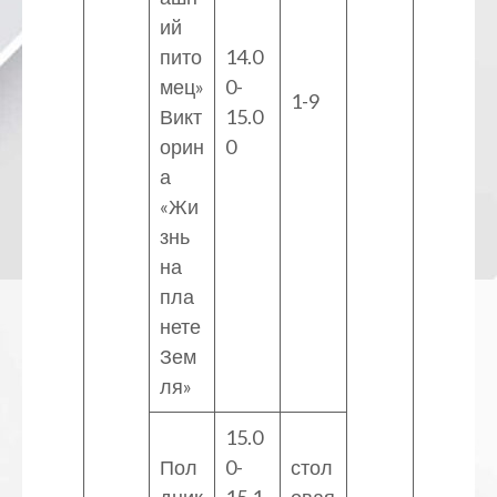
ий
пито
14.0
мец»
0-
1-9
Викт
15.0
орин
0
а
«Жи
знь
на
пла
нете
Зем
ля»
15.0
Пол
0-
стол
дник
15.1
овая