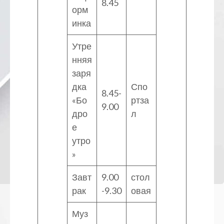
8.45
орм
инка
Утре
нняя
заря
дка
Спо
8.45-
«Бо
ртза
9.00
дро
л
е
утро
»
Завт
9.00
стол
рак
-9.30
овая
Муз