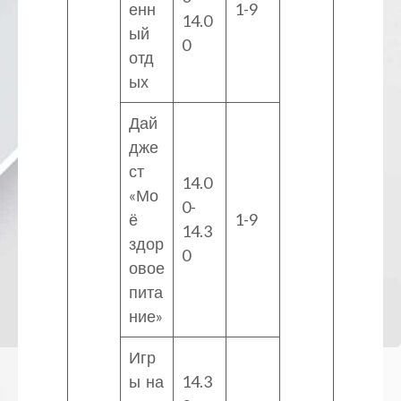
енн
1-9
14.0
ый
0
отд
ых
Дай
дже
ст
14.0
«Мо
0-
ё
1-9
14.3
здор
0
овое
пита
ние»
Игр
ы на
14.3