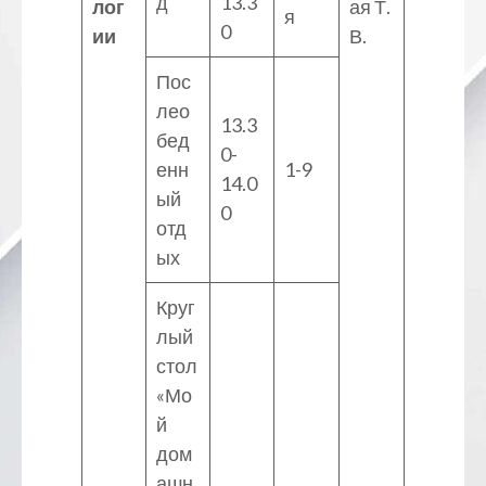
д
13.3
лог
ая Т.
я
0
ии
В.
Пос
лео
13.3
бед
0-
енн
1-9
14.0
ый
0
отд
ых
Круг
лый
стол
«Мо
й
дом
ашн