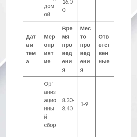
16.0
дом
0
ой
Вре
Мес
Дат
Мер
мя
то
Отв
а и
опр
про
про
етст
тем
ият
вед
вед
вен
а
ие
ени
ени
ные
я
я
Орг
аниз
ацио
8.30-
1-9
нны
8.40
й
сбор