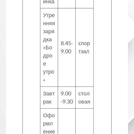
инка
Утре
нняя
заря
дка
8.45-
спор
«Бо
9.00
тзал
дро
е
утро
»
Завт
9.00
стол
рак
-9.30
овая
Офо
рмл
ение