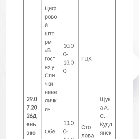
Циф
рово
й
што
рм
10.0
«В
0-
гост
ГЦК
13.0
ях у
0
Спи
чки-
неве
29.0
Щук
личк
7.20
а А.
и»
26
Д
С.
13.0
ень
Кудл
Сто
Обе
0-
эко
янск
лова