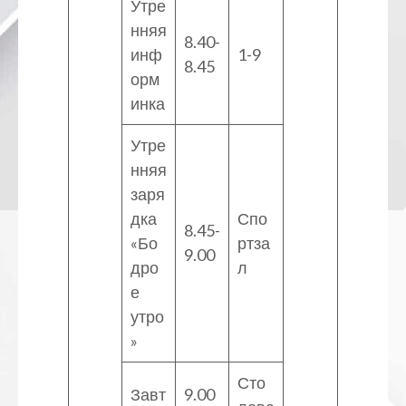
Утре
нняя
8.40-
инф
1-9
8.45
орм
инка
Утре
нняя
заря
дка
Спо
8.45-
«Бо
ртза
9.00
дро
л
е
утро
»
Сто
Завт
9.00