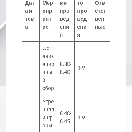
Дат
Мер
мя
то
Отв
а и
опр
про
про
етст
тем
ият
вед
вед
вен
а
ие
ени
ени
ные
я
я
Орг
аниз
ацио
8.30-
1-9
нны
8.40
й
сбор
Утре
нняя
8.40-
инф
1-9
8.45
орм