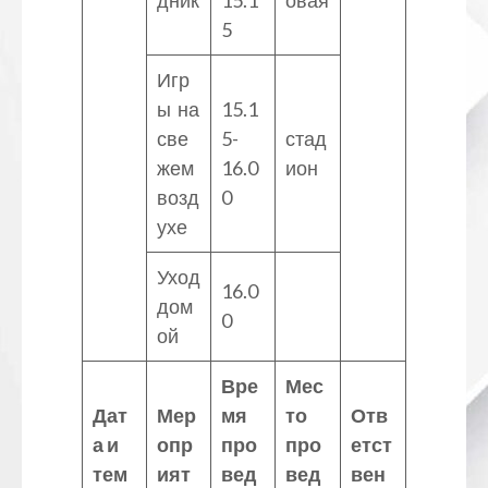
5
Игр
ы на
15.1
све
5-
стад
жем
16.0
ион
возд
0
ухе
Уход
16.0
дом
0
ой
Вре
Мес
Дат
Мер
мя
то
Отв
а и
опр
про
про
етст
тем
ият
вед
вед
вен