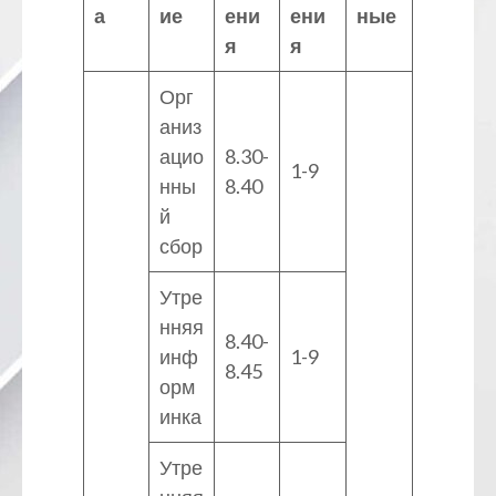
а
ие
ени
ени
ные
я
я
Орг
аниз
ацио
8.30-
1-9
нны
8.40
й
сбор
Утре
нняя
8.40-
инф
1-9
8.45
орм
инка
Утре