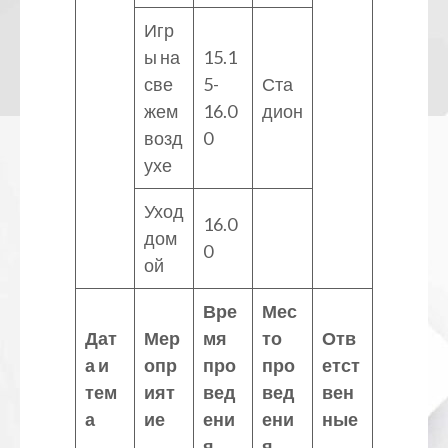
Игр
ы на
15.1
све
5-
Ста
жем
16.0
дион
возд
0
ухе
Уход
16.0
дом
0
ой
Вре
Мес
Дат
Мер
мя
то
Отв
а и
опр
про
про
етст
тем
ият
вед
вед
вен
а
ие
ени
ени
ные
я
я