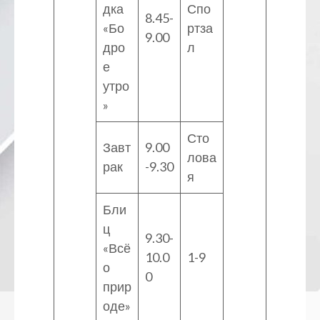
дка
Спо
8.45-
«Бо
ртза
9.00
дро
л
е
утро
»
Сто
Завт
9.00
лова
рак
-9.30
я
Бли
ц
9.30-
«Всё
10.0
1-9
о
0
прир
оде»