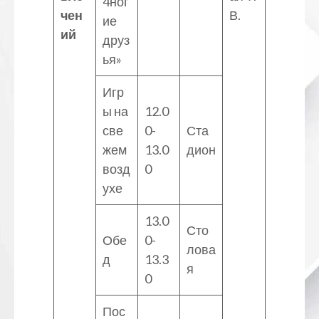
4ног
чен
В.
ие
ий
друз
ья»
Игр
ы на
12.0
све
0-
Ста
жем
13.0
дион
возд
0
ухе
13.0
Сто
Обе
0-
лова
д
13.3
я
0
Пос