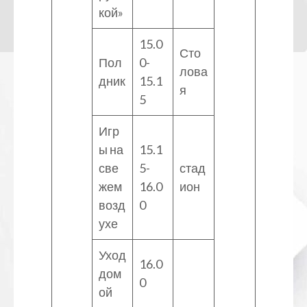
кой»
15.0
Сто
Пол
0-
лова
дник
15.1
я
5
Игр
ы на
15.1
све
5-
стад
жем
16.0
ион
возд
0
ухе
Уход
16.0
дом
0
ой