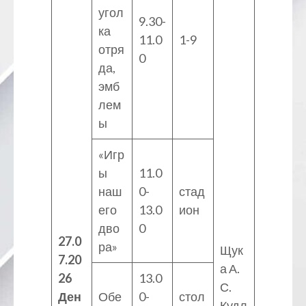
угол
9.30-
ка
11.0
1-9
отря
0
да,
эмб
лем
ы
«Игр
ы
11.0
наш
0-
стад
его
13.0
ион
дво
0
27.0
ра»
Щук
7.20
а А.
26
13.0
С.
Ден
Обе
0-
стол
Кудл