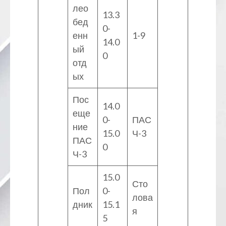
лео
13.3
бед
0-
енн
1-9
14.0
ый
0
отд
ых
Пос
14.0
еще
0-
ПАС
ние
15.0
Ч-3
ПАС
0
Ч-3
15.0
Сто
Пол
0-
лова
дник
15.1
я
5