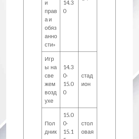
и
14.3
прав
0
а и
обяз
анно
сти»
Игр
ы на
14.3
све
0-
стад
жем
15.0
ион
возд
0
ухе
15.0
Пол
0-
стол
дник
15.1
овая