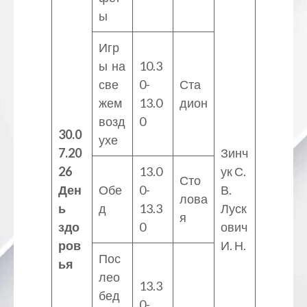
ы
Игр
ы на
10.3
све
0-
Ста
жем
13.0
дион
возд
0
30.0
ухе
7.20
Зинч
26
13.0
ук С.
Сто
Ден
Обе
0-
В.
лова
ь
д
13.3
Луск
я
здо
0
ович
ров
И. Н.
Пос
ья
лео
13.3
бед
0-