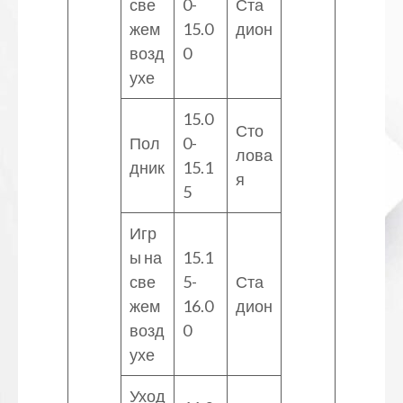
све
0-
Ста
жем
15.0
дион
возд
0
ухе
15.0
Сто
Пол
0-
лова
дник
15.1
я
5
Игр
ы на
15.1
све
5-
Ста
жем
16.0
дион
возд
0
ухе
Уход