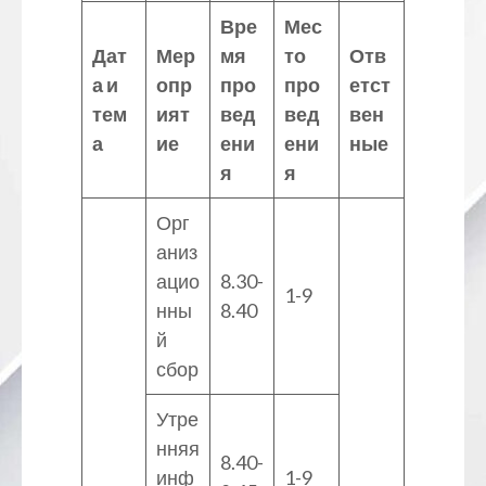
Вре
Мес
Дат
Мер
мя
то
Отв
а и
опр
про
про
етст
тем
ият
вед
вед
вен
а
ие
ени
ени
ные
я
я
Орг
аниз
ацио
8.30-
1-9
нны
8.40
й
сбор
Утре
нняя
8.40-
инф
1-9