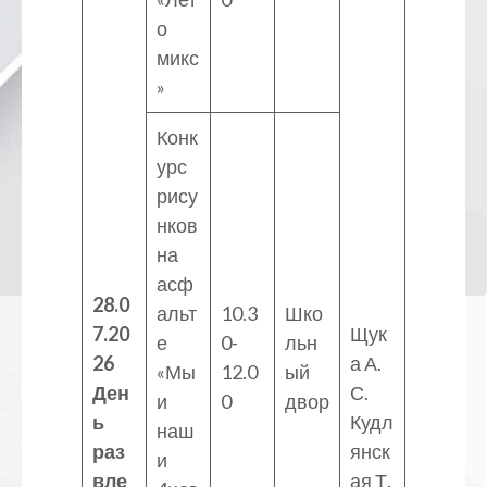
о
микс
»
Конк
урс
рису
нков
на
асф
28.0
альт
10.3
Шко
7.20
Щук
е
0-
льн
26
а А.
«Мы
12.0
ый
Ден
С.
и
0
двор
ь
Кудл
наш
раз
янск
и
вле
ая Т.