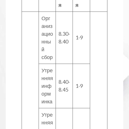
я
я
Орг
аниз
ацио
8.30-
1-9
нны
8.40
й
сбор
Утре
нняя
8.40-
инф
1-9
8.45
орм
инка
Утре
нняя