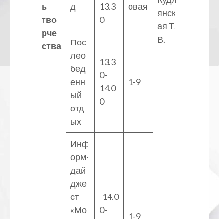
ь
д
13.3
овая
янск
тво
0
ая Т.
рче
В.
Пос
ства
лео
13.3
бед
0-
енн
1-9
14.0
ый
0
отд
ых
Инф
орм-
дай
дже
ст
14.0
«Мо
0-
1-9