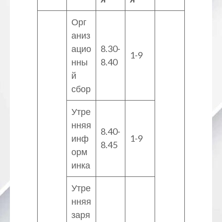
Орг
аниз
ацио
8.30-
1-9
нны
8.40
й
сбор
Утре
нняя
8.40-
инф
1-9
8.45
орм
инка
Утре
нняя
заря