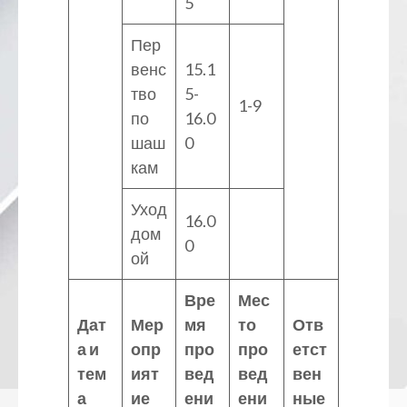
5
Пер
венс
15.1
тво
5-
1-9
по
16.0
шаш
0
кам
Уход
16.0
дом
0
ой
Вре
Мес
Дат
Мер
мя
то
Отв
а и
опр
про
про
етст
тем
ият
вед
вед
вен
а
ие
ени
ени
ные