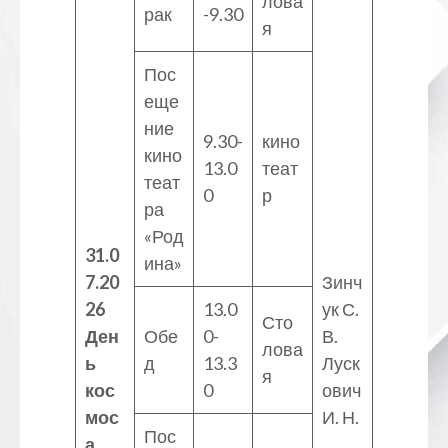
лова
рак
-9.30
я
Пос
еще
ние
9.30-
кино
кино
13.0
теат
теат
0
р
ра
«Род
31.0
ина»
7.20
Зинч
26
13.0
ук С.
Сто
Ден
Обе
0-
В.
лова
ь
д
13.3
Луск
я
кос
0
ович
мос
И. Н.
Пос
а