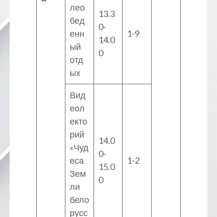
лео
13.3
бед
0-
енн
1-9
14.0
ый
0
отд
ых
Вид
еол
екто
рий
14.0
«Чуд
0-
еса
1-2
15.0
Зем
0
ли
бело
русс