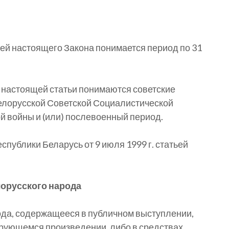
ей настоящего Закона понимается период по 31
 настоящей статьи понимаются советские
елорусской Советской Социалистической
й войны и (или) послевоенный период.
спублики Беларусь от 9 июля 1999 г. статьей
лорусского народа
ода, содержащееся в публичном выступлении,
ирующемся произведении, либо в средствах