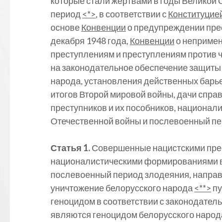
которые стали жертвами в годы Великой
период
<*>
, в соответствии с
Конституцие
основе
Конвенции
о предупреждении прес
декабря 1948 года,
Конвенции
о непримен
преступлениям и преступлениям против ч
на законодательное обеспечение защиты
народа, установления действенных барь
итогов Второй мировой войны, дачи спра
преступников и их пособников, национал
Отечественной войны и послевоенный пе
Статья 1.
Совершенные нацистскими прес
националистическими формированиями в
послевоенный период злодеяния, напра
уничтожение белорусского народа
<**>
пу
геноцидом в соответствии с законодател
являются геноцидом белорусского народ