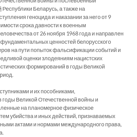
 Отечественной войны и послевоенный
й
Республики Беларусь, а также на
тупления геноцида и наказании за него от 9
имости срока давности к военным
еловечества от 26 ноября 1968 года и направлен
 фундаментальных ценностей белорусского
еров на пути попыток фальсификации событий и
ведливой оценки злодеяниям нацистских
истических формирований в годы Великой
риод.
тупниками и их пособниками,
 годы Великой Отечественной войны и
вленные на планомерное физическое
тем убийства и иных действий, признаваемых
ьными актами и нормами международного права,
а.