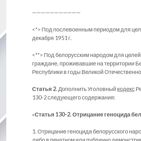
———————————
<*> Под послевоенным периодом для цел
декабря 1951 г.
<**> Под белорусским народом для целей
граждане, проживавшие на территории Б
Республики в годы Великой Отечественно
Статья 2.
Дополнить Уголовный
кодекс
Ре
130-2 следующего содержания:
«
Статья 130-2. Отрицание геноцида бе
1. Отрицание геноцида белорусского нар
либо в печатном или публично демонстр