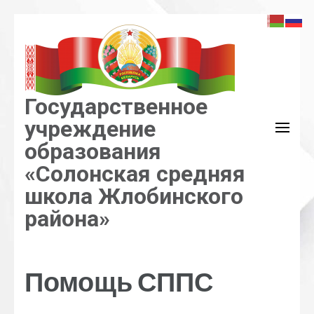
Перейти
к
содержимому
(нажмите
Enter)
Государственное
учреждение
образования
«Солонская средняя
школа Жлобинского
района»
Помощь СППС